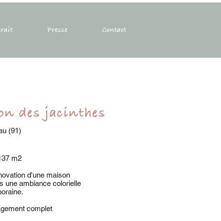
trait
Presse
Contact
on des jacinthes
au (91)
 137 m2
novation d'une maison
s une ambiance colorielle
oraine.
agement complet