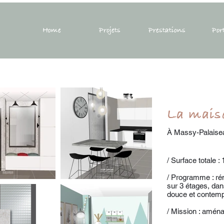
Home
Projets
Prestations
Por
La mais
À Massy-Palaise
/ Surface totale :
/ Programme : ré
sur 3 étages, dan
douce et contemp
/ Mission : amén